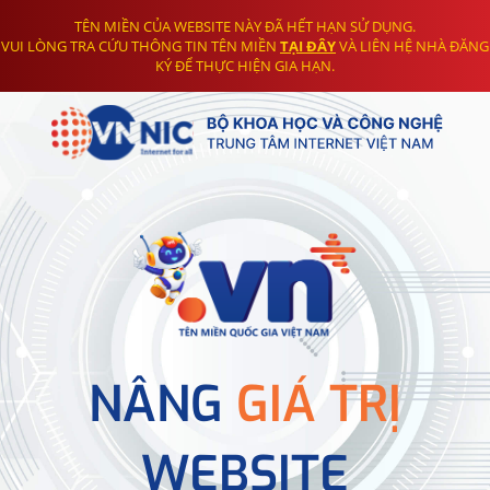
TÊN MIỀN CỦA WEBSITE NÀY ĐÃ HẾT HẠN SỬ DỤNG.
VUI LÒNG TRA CỨU THÔNG TIN TÊN MIỀN
TẠI ĐÂY
VÀ LIÊN HỆ NHÀ ĐĂNG
KÝ ĐỂ THỰC HIỆN GIA HẠN.
NÂNG
GIÁ TRỊ
WEBSITE