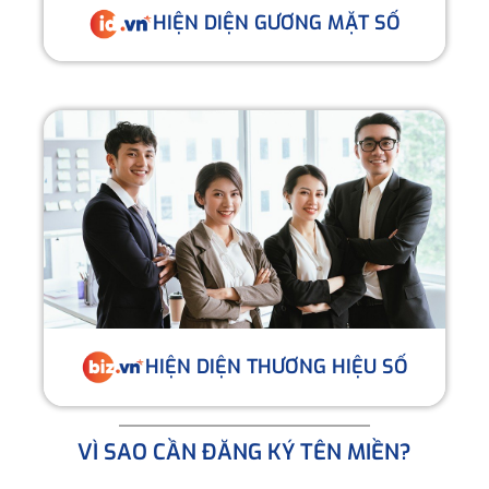
HIỆN DIỆN GƯƠNG MẶT SỐ
HIỆN DIỆN THƯƠNG HIỆU SỐ
VÌ SAO CẦN ĐĂNG KÝ TÊN MIỀN?